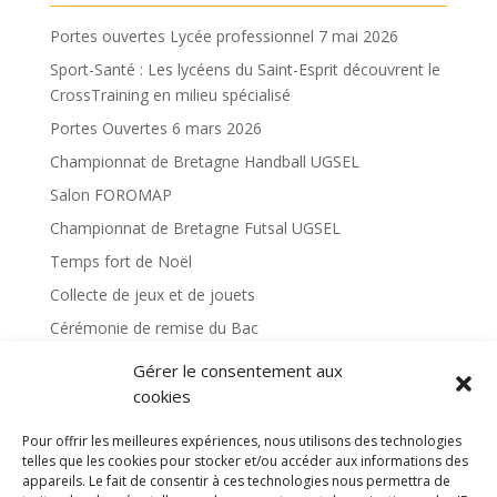
Portes ouvertes Lycée professionnel 7 mai 2026
Sport-Santé : Les lycéens du Saint-Esprit découvrent le
CrossTraining en milieu spécialisé
Portes Ouvertes 6 mars 2026
Championnat de Bretagne Handball UGSEL
Salon FOROMAP
Championnat de Bretagne Futsal UGSEL
Temps fort de Noël
Collecte de jeux et de jouets
Cérémonie de remise du Bac
Octobre Rose
Gérer le consentement aux
Sortie Géologie
cookies
Cross du collège
Pour offrir les meilleures expériences, nous utilisons des technologies
le lycée Saint Esprit accueille les élèves du lycée Iancu
telles que les cookies pour stocker et/ou accéder aux informations des
appareils. Le fait de consentir à ces technologies nous permettra de
C. Vissarion de Titu en Roumanie.