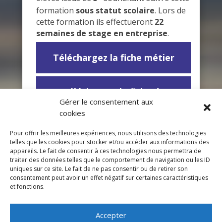
formation
sous statut scolaire
. Lors de
cette formation ils effectueront
22
semaines de stage en entreprise
.
Téléchargez la fiche métier
Téléchargez la fiche de
Gérer le consentement aux
présentation
cookies
Pour offrir les meilleures expériences, nous utilisons des technologies
Téléchargez le dossier de
telles que les cookies pour stocker et/ou accéder aux informations des
candidature –
statut scolaire
appareils. Le fait de consentir à ces technologies nous permettra de
traiter des données telles que le comportement de navigation ou les ID
uniques sur ce site. Le fait de ne pas consentir ou de retirer son
consentement peut avoir un effet négatif sur certaines caractéristiques
Téléchargez le dossier de
et fonctions.
candidature –
alternance
Accepter